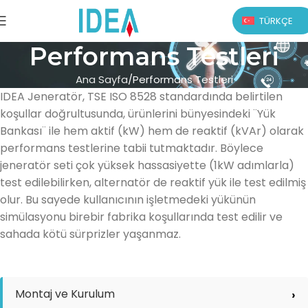
TÜRKÇE
Performans Testleri
Ana Sayfa
Performans Testleri
IDEA Jeneratör, TSE ISO 8528 standardında belirtilen
koşullar doğrultusunda, ürünlerini bünyesindeki ¨Yük
Bankası¨ ile hem aktif (kW) hem de reaktif (kVAr) olarak
performans testlerine tabii tutmaktadır. Böylece
jeneratör seti çok yüksek hassasiyette (1kW adımlarla)
test edilebilirken, alternatör de reaktif yük ile test edilmiş
olur. Bu sayede kullanıcının işletmedeki yükünün
simülasyonu birebir fabrika koşullarında test edilir ve
sahada kötü sürprizler yaşanmaz.
Montaj ve Kurulum