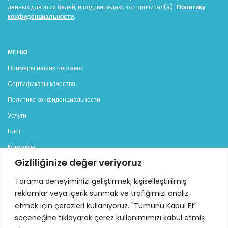
данных для этих целей, и подтверждаю, что прочитал(а)
Политику
конфиденциальности
.
МЕНЮ
Примеры наших поставок
Сертификаты качества
Политика конфиденциальности
Услуги
Блог
Контакты
Gizliliğinize değer veriyoruz
КАТЕГОРИИ
Tarama deneyiminizi geliştirmek, kişiselleştirilmiş
Генераторы
reklamlar veya içerik sunmak ve trafiğimizi analiz
Дизельные генераторы
etmek için çerezleri kullanıyoruz. "Tümünü Kabul Et"
seçeneğine tıklayarak çerez kullanımımızı kabul etmiş
Бензиновые генераторы