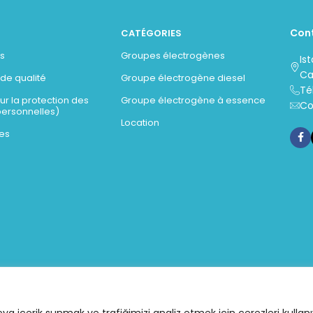
Con
CATÉGORIES
s
Groupes électrogènes
Is
Ca
 de qualité
Groupe électrogène diesel
Té
sur la protection des
Groupe électrogène à essence
Co
ersonnelles)
Location
es
eya içerik sunmak ve trafiğimizi analiz etmek için çerezleri kullan