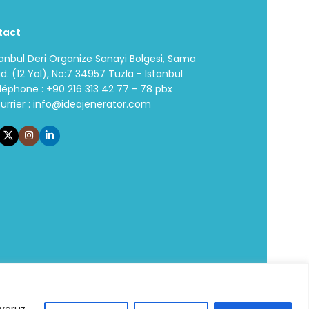
tact
tanbul Deri Organize Sanayi Bolgesi, Sama
d. (12 Yol), No:7 34957 Tuzla - Istanbul
léphone : +90 216 313 42 77 - 78 pbx
urrier :
info@ideajenerator.com
ıyoruz.