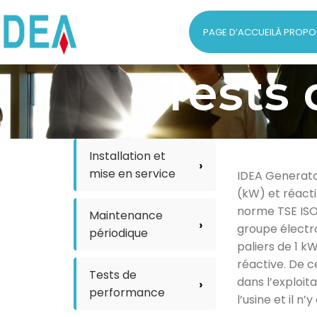
PAGE D’ACCUEIL
À PROPO
Tests
Installation et
mise en service
IDEA Generato
(kW) et réact
norme TSE ISO 
Maintenance
groupe électr
périodique
paliers de 1 k
réactive. De c
Tests de
dans l’exploit
performance
l’usine et il n