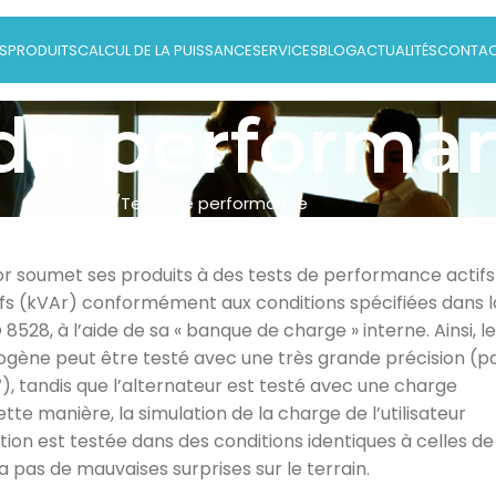
S
PRODUITS
CALCUL DE LA PUISSANCE
SERVICES
BLOG
ACTUALITÉS
CONTA
 de performa
Accueil
Tests de performance
r soumet ses produits à des tests de performance actifs
ifs (kVAr) conformément aux conditions spécifiées dans l
8528, à l’aide de sa « banque de charge » interne. Ainsi, l
ogène peut être testé avec une très grande précision (p
W), tandis que l’alternateur est testé avec une charge
ette manière, la simulation de la charge de l’utilisateur
ation est testée dans des conditions identiques à celles de
’y a pas de mauvaises surprises sur le terrain.