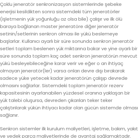
Çoklu jeneratör senkronizasyon sistemlerinde şebeke
enerjisi kesildikten sonra sistemdeki tüm jeneratörler
(işletmenin yük yoğunluğu az olsa bile) çalışır ve ilk ölü
baraya bağlanan master jeneratöre diğer jeneratör
setinin/setlerinin senkron olması ile yükü beslemeye
başlarlar. Kullanıcı ayarlı bir süre sonunda senkron jeneratör
setleri toplam beslenen yük miktarına bakar ve yine ayarlı bir
süre sonunda toplam kaç adet senkron jeneratörün mevcut
yükü besleyebileceğine karar verir ve eğer o an ihtiyaç
olmayan jeneratör(ler) varsa onları devre dışı bırakarak
sadece yüke yetecek kadar jeneratörün çalışıp devrede
olmasını sağlarlar. Sistemdeki toplam jeneratör rezerv
kapasitesinin ayarlanabilen yüzdesel oranına yaklaşan bir
yük talebi oluşursa, devreden çıkarılan teker teker
çalıştırılarak yükün ihtiyacı kadar olan gücün sistemde olması
sağlanır.
Senkron sistemler ilk kurulum maliyetleri, işletme, bakım, yakıt
ve yedek parça maliyetlerinde de avantaj sağlamaktadır.