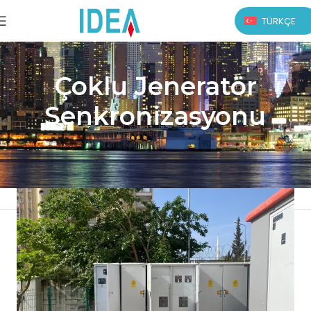
TÜRKÇE
Çoklu Jeneratör
Senkronizasyonu