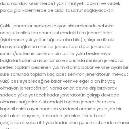
durumlardaki kesintilerde) yakıt maliyeti, bakım ve yedek
parça gibi kalemlerde de ciddi tasarruf sağlayacaktır.
Çoklu jeneratör senkronizasyon sistemlerinde şebeke
enerjisi kesildikten sonra sistemdeki tüm jeneratörler
(işletmenin yük yoğunluğu az olsa bile) çalışır ve ilk ölü
baraya bağlanan master jeneratöre diğer jeneratör
setinin/setlerinin senkron olması ile yükü beslemeye
başlarlar.Kullanıcı ayarlı bir süre sonunda senkron jeneratör
setleri toplam beslenen yük miktarına bakar ve yine ayarlı bir
süre sonunda toplam kaç adet senkron jeneratörün mevcut
yükü besleyebileceğine karar verir ve eğer o an ihtiyaç
olmayan jeneratör(ler) varsa onları devre dışı bırakarak
sadece yüke yetecek kadar jeneratörün çalışıp devrede
olmasını sağlarlar. Sistemdeki toplam jeneratör rezerv
kapasitesinin ayarlanabilen yüzdesel oranına yaklaşan bir
yük talebi oluşursa, devreden çıkarılan teker teker
çalıştırılarak yükün ihtiyacı kadar olan gücün sistemde olması