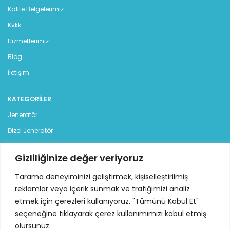
Kalite Belgelerimiz
Kvkk
Hizmetlerimiz
Blog
İletişim
KATEGORILER
Jeneratör
Dizel Jeneratör
Benzinli Jeneratör
Gizliliğinize değer veriyoruz
Kiralık Jeneratör
Tarama deneyiminizi geliştirmek, kişiselleştirilmiş
İLETİŞİM
reklamlar veya içerik sunmak ve trafiğimizi analiz
etmek için çerezleri kullanıyoruz. "Tümünü Kabul Et"
İstanbul Deri Organize Sanayi Bölgesi, Sama Cad. (12 Yol),
seçeneğine tıklayarak çerez kullanımımızı kabul etmiş
No:7 34957 Tuzla - İstanbul
olursunuz.