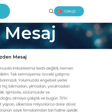
TÜRKÇE
 Mesaj
zden Mesaj
muzda imkanlarımız kısıtlı değildi, hemen
ilirim. Tek sermayemiz önceki çalışma
barımızdı. Yolumuzda engebeli yerler
iz hiç bıkmadan, yılmadan, yorulmadan
adık. İşimizde, sözümüzde ve
doğru olmaya çalıştık ve bugün 70’in
t yapan, ülkemize milyonlarca dolar döviz
rünün sayılı firmalarından biri haline geldik.