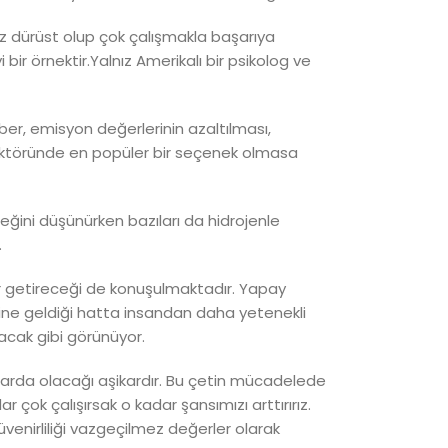
z dürüst olup çok çalışmakla başarıya
i bir örnektir.Yalnız Amerikalı bir psikolog ve
er, emisyon değerlerinin azaltılması,
ji sektöründe en popüler bir seçenek olmasa
ceğini düşünürken bazıları da hidrojenle
.
er getireceği de konuşulmaktadır. Yapay
aline geldiği hatta insandan daha yetenekli
acak gibi görünüyor.
ılarda olacağı aşikardır. Bu çetin mücadelede
r çok çalışırsak o kadar şansımızı arttırırız.
güvenirliliği vazgeçilmez değerler olarak