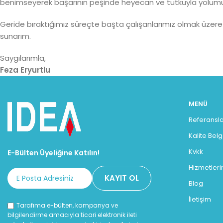
benimseyerek başarının peşinde heyecan ve tutkuyla yolu
Geride bıraktığımız süreçte başta çalışanlarımız olmak üzere
sunarım.
Saygılarımla,
Feza Eryurtlu
MENÜ
Referansla
Kalite Bel
Kvkk
E-Bülten Üyeliğine Katılın!
Hizmetleri
Blog
İletişim
Tarafıma e-bülten, kampanya ve
bilgilendirme amacıyla ticari elektronik ileti