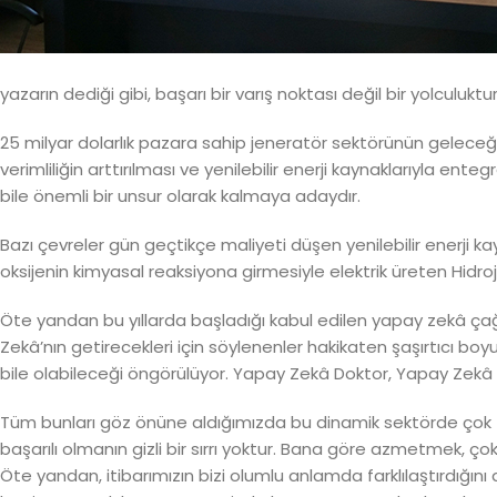
yazarın dediği gibi, başarı bir varış noktası değil bir yolcul
25 milyar dolarlık pazara sahip jeneratör sektörünün geleceğ
verimliliğin arttırılması ve yenilebilir enerji kaynaklarıyla en
bile önemli bir unsur olarak kalmaya adaydır.
Bazı çevreler gün geçtikçe maliyeti düşen yenilebilir enerji ka
oksijenin kimyasal reaksiyona girmesiyle elektrik üreten Hidro
Öte yandan bu yıllarda başladığı kabul edilen yapay zekâ çağ
Zekâ’nın getirecekleri için söylenenler hakikaten şaşırtıcı bo
bile olabileceği öngörülüyor. Yapay Zekâ Doktor, Yapay Zekâ
Tüm bunları göz önüne aldığımızda bu dinamik sektörde çok zor
başarılı olmanın gizli bir sırrı yoktur. Bana göre azmetmek, çok
Öte yandan, itibarımızın bizi olumlu anlamda farklılaştırdığını 