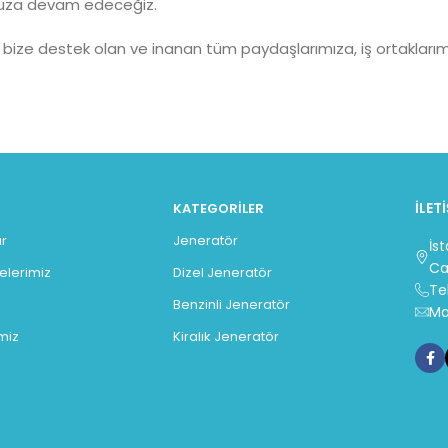
muza devam edeceğiz.
 bize destek olan ve inanan tüm paydaşlarımıza, iş ortaklarım
İLET
KATEGORILER
r
Jeneratör
İs
Ca
gelerimiz
Dizel Jeneratör
Te
Benzinli Jeneratör
Ma
miz
Kiralık Jeneratör