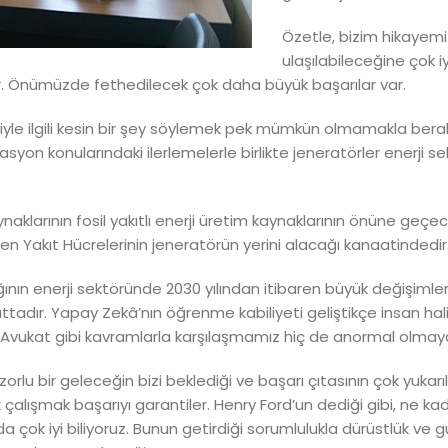
Özetle, bizim hikayemi
ulaşılabileceğine çok iy
uktur. Önümüzde fethedilecek çok daha büyük başarılar var.
iyle ilgili kesin bir şey söylemek pek mümkün olmamakla berab
tegrasyon konularındaki ilerlemelerle birlikte jeneratörler ener
ynaklarının fosil yakıtlı enerji üretim kaynaklarının önüne geçe
jen Yakıt Hücrelerinin jeneratörün yerini alacağı kanaatindedir
ının enerji sektöründe 2030 yılından itibaren büyük değişiml
yuttadır. Yapay Zekâ’nın öğrenme kabiliyeti geliştikçe insan h
 Avukat gibi kavramlarla karşılaşmamız hiç de anormal olmay
lu bir geleceğin bizi beklediği ve başarı çıtasının çok yukar
 çalışmak başarıyı garantiler. Henry Ford’un dediği gibi, ne kada
da çok iyi biliyoruz. Bunun getirdiği sorumlulukla dürüstlük ve 