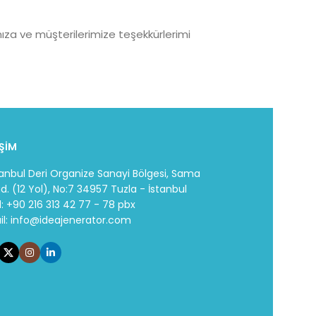
ıza ve müşterilerimize teşekkürlerimi
İŞİM
tanbul Deri Organize Sanayi Bölgesi, Sama
d. (12 Yol), No:7 34957 Tuzla - İstanbul
l: +90 216 313 42 77 - 78 pbx
il:
info@ideajenerator.com