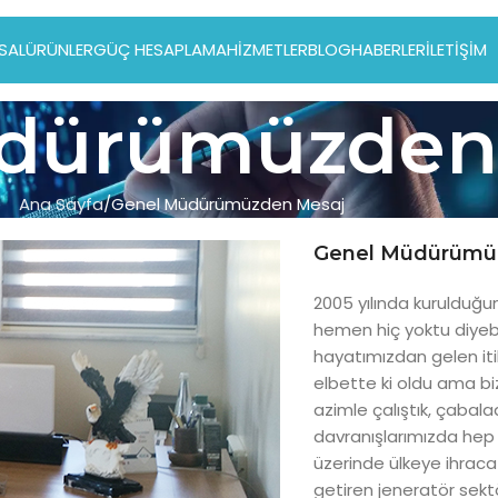
SAL
ÜRÜNLER
GÜÇ HESAPLAMA
HIZMETLER
BLOG
HABERLER
İLETIŞIM
dürümüzden
Ana Sayfa
Genel Müdürümüzden Mesaj
Genel Müdürümü
2005 yılında kurulduğu
hemen hiç yoktu diyeb
hayatımızdan gelen iti
elbette ki oldu ama b
azimle çalıştık, çabal
davranışlarımızda hep 
üzerinde ülkeye ihraca
getiren jeneratör sektö