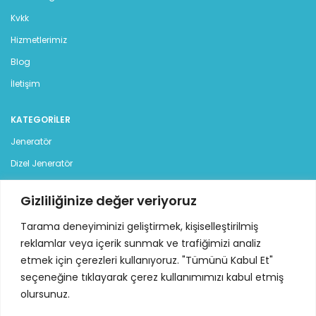
Kvkk
Hizmetlerimiz
Blog
İletişim
KATEGORILER
Jeneratör
Dizel Jeneratör
Benzinli Jeneratör
Gizliliğinize değer veriyoruz
Kiralık Jeneratör
Tarama deneyiminizi geliştirmek, kişiselleştirilmiş
İLETİŞİM
reklamlar veya içerik sunmak ve trafiğimizi analiz
etmek için çerezleri kullanıyoruz. "Tümünü Kabul Et"
İstanbul Deri Organize Sanayi Bölgesi, Sama Cad. (12 Yol),
seçeneğine tıklayarak çerez kullanımımızı kabul etmiş
No:7 34957 Tuzla - İstanbul
olursunuz.
Tel: +90 216 313 42 77 - 78 pbx
Mail:
info@ideajenerator.com