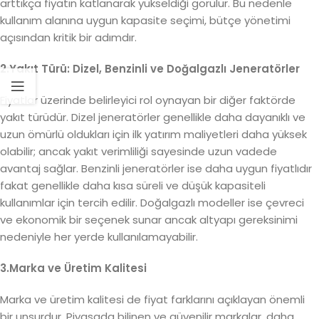
arttıkça fiyatın katlanarak yükseldiği görülür. Bu nedenle
kullanım alanına uygun kapasite seçimi, bütçe yönetimi
açısından kritik bir adımdır.
2.Yakıt Türü: Dizel, Benzinli ve Doğalgazlı Jeneratörler
Fiyatlar üzerinde belirleyici rol oynayan bir diğer faktörde
yakıt türüdür. Dizel jeneratörler genellikle daha dayanıklı ve
uzun ömürlü oldukları için ilk yatırım maliyetleri daha yüksek
olabilir; ancak yakıt verimliliği sayesinde uzun vadede
avantaj sağlar. Benzinli jeneratörler ise daha uygun fiyatlıdır
fakat genellikle daha kısa süreli ve düşük kapasiteli
kullanımlar için tercih edilir. Doğalgazlı modeller ise çevreci
ve ekonomik bir seçenek sunar ancak altyapı gereksinimi
nedeniyle her yerde kullanılamayabilir.
3.Marka ve Üretim Kalitesi
Marka ve üretim kalitesi de fiyat farklarını açıklayan önemli
bir unsurdur. Piyasada bilinen ve güvenilir markalar, daha