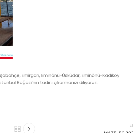
Paşabahçe, Emirgan, Eminönü-Üsküdar, Eminönü-Kadıköy
İstanbul Boğazı’nın tadını çıkarmanızı diliyoruz.
E
MATELEC 20