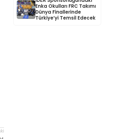
IDEA Sponsorluğundaki
Enka Okulları FRC Takımı
Dünya Finallerinde
Türkiye’yi Temsil Edecek
ski
24