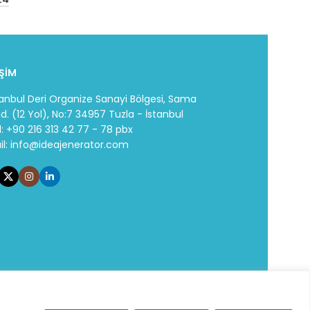
İŞİM
tanbul Deri Organize Sanayi Bölgesi, Sama
d. (12 Yol), No:7 34957 Tuzla - İstanbul
l: +90 216 313 42 77 - 78 pbx
il:
info@ideajenerator.com