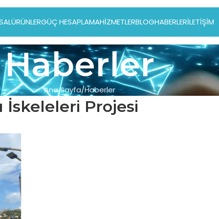
SAL
ÜRÜNLER
GÜÇ HESAPLAMA
HIZMETLER
BLOG
HABERLER
İLETIŞIM
Haberler
Ana Sayfa
Haberler
 İskeleleri Projesi