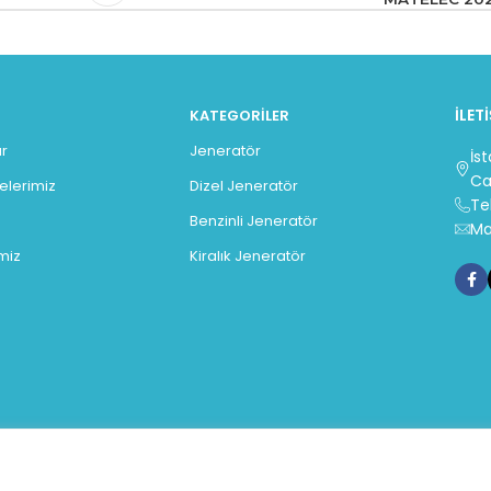
İLET
KATEGORILER
r
Jeneratör
İs
Ca
gelerimiz
Dizel Jeneratör
Te
Benzinli Jeneratör
Ma
miz
Kiralık Jeneratör