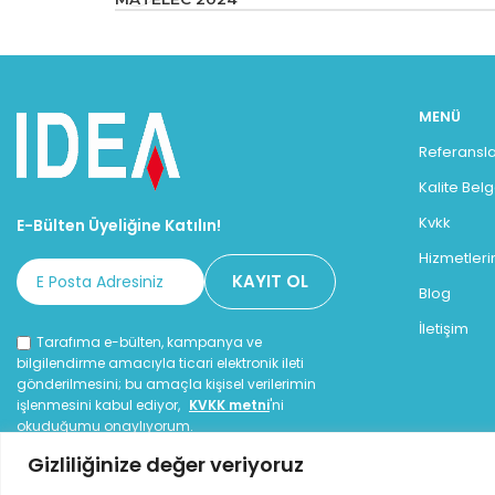
MENÜ
Referansla
Kalite Bel
Kvkk
E-Bülten Üyeliğine Katılın!
Hizmetleri
Blog
İletişim
Tarafıma e-bülten, kampanya ve
bilgilendirme amacıyla ticari elektronik ileti
gönderilmesini; bu amaçla kişisel verilerimin
işlenmesini kabul ediyor,
KVKK metni
'ni
okuduğumu onaylıyorum.
Gizliliğinize değer veriyoruz