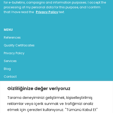
for e-bulletins, campaigns and information purposes; I accept the
processing of my personal data for this purpose, and I confirm
that I have read the
Privacy Policy
text.
MENU
References
Quality Certifacates
Privacy Policy
Services
Blog
Contact
Gizliliğinize değer veriyoruz
CATEGORIES
Tarama deneyiminizi geliştirmek, kişiselleştirilmiş
Generator
reklamlar veya içerik sunmak ve trafiğimizi analiz
Diesel Generator
etmek için çerezleri kullanıyoruz. "Tümünü Kabul Et"
Gasoline Generator