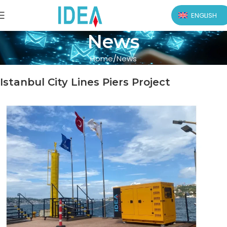
ENGLISH
News
Home
News
Istanbul City Lines Piers Project