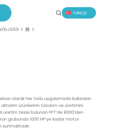
TÜRKÇE
r
IDJ550I
arkası olarak her türlü uygulamada kullanılan
 aktarım ürünlerinin tasarım ve üretimini
klı üretim tesisi bulunan FPT’de 8000’den
ı ürün grubunda 1000 HP’ye kadar motor
si sunmaktadır.