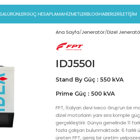
SAL
ÜRÜNLER
GÜÇ HESAPLAMA
HIZMETLER
BLOG
HABERLER
İLETIŞIM
Ana Sayfa
Jeneratör
Dizel Jeneratö
IDJ550I
Stand By Güç : 550 kVA
Prime Güç : 500 kVA
FPT, İtalyan devi Iveco Grup’un bir m
dizel motorların yanı sıra komple güç
gerçekleştirir. Dünya genelinde 11 far
fazla çalışan bulunmaktadır. 6 farkl
üreten FPT, geniş bir üretim yelpaze