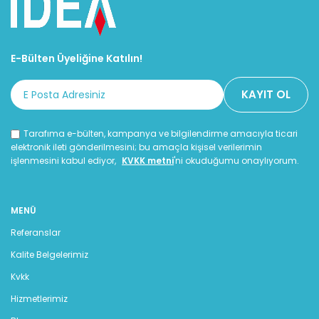
üretiminde lider bir firmadır.
motorların tasarım ve
0,5 ila 36 lt aralığında geniş
üretiminde öncü bir firma
bir dizel motor yelpazesi
konumundadır. 0.5 ila 36 litre
olan Perkins tüm dünyada
aralığında geniş bir dizel
E-Bülten Üyeliğine Katılın!
binlerce uygulamada tercih
motor yelpazesi sunarak
edilmektedir. Dünyanın
dünya genelinde binlerce
neresinde olursanız olun
uygulamada tercih
Perkins güvenle
edilmektedir. Perkins,
kullanabileceğiniz bir
nerede olursanız olun
Tarafıma e-bülten, kampanya ve bilgilendirme amacıyla ticari
markadır.
güvenle kullanabileceğiniz
elektronik ileti gönderilmesini; bu amaçla kişisel verilerimin
işlenmesini kabul ediyor,
KVKK metni
'ni okuduğumu onaylıyorum.
bir markadır.
MENÜ
Referanslar
Kalite Belgelerimiz
Kvkk
Hizmetlerimiz