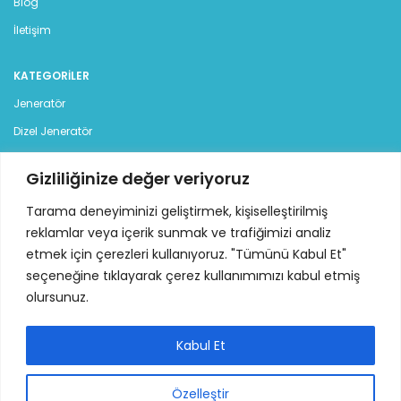
Blog
İletişim
KATEGORILER
Jeneratör
Dizel Jeneratör
Benzinli Jeneratör
Gizliliğinize değer veriyoruz
Kiralık Jeneratör
Tarama deneyiminizi geliştirmek, kişiselleştirilmiş
İLETİŞİM
reklamlar veya içerik sunmak ve trafiğimizi analiz
etmek için çerezleri kullanıyoruz. "Tümünü Kabul Et"
İstanbul Deri Organize Sanayi Bölgesi, Sama Cad. (12 Yol),
seçeneğine tıklayarak çerez kullanımımızı kabul etmiş
No:7 34957 Tuzla - İstanbul
olursunuz.
Tel: +90 216 313 42 77 - 78 pbx
Mail:
info@ideajenerator.com
Kabul Et
Özelleştir