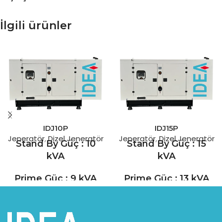
İlgili ürünler
IDJ10P
IDJ15P
Jeneratör
,
Dizel Jeneratör
Jeneratör
,
Dizel Jeneratör
Stand By Güç : 10
Stand By Güç : 15
kVA
kVA
Prime Güç : 9 kVA
Prime Güç : 13 kVA
Perkins 90 yıllık tecrübesiyle
Perkins, 90 yıl süren
yüksek performanslı dizel
deneyimiyle yüksek
motorlarının tasarım ve
performanslı dizel