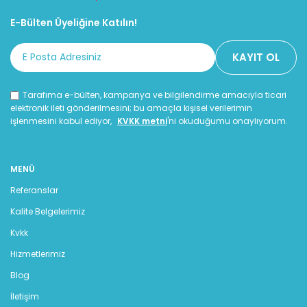
bir dizel motor yelpazesi
faaliyet gösteren
olan Perkins tüm dünyada
tesislerinde döküm
E-Bülten Üyeliğine Katılın!
binlerce uygulamada tercih
işlemlerinden talaşlı imalata
edilmektedir. Dünyanın
kadar her türlü üretim
neresinde olursanız olun
faaliyetini gerçekleştirir. 1.3
Perkins güvenle
litrelik motorlardan 4.5
kullanabileceğiniz bir
litrelik modellere kadar 18
Tarafıma e-bülten, kampanya ve bilgilendirme amacıyla ticari
markadır.
farklı seçeneği bulunan Yang
elektronik ileti gönderilmesini; bu amaçla kişisel verilerimin
işlenmesini kabul ediyor,
KVKK metni
'ni okuduğumu onaylıyorum.
Dong, tüm kalite
sertifikalarına sahiptir.
MENÜ
Referanslar
Kalite Belgelerimiz
Kvkk
Hizmetlerimiz
Blog
İletişim