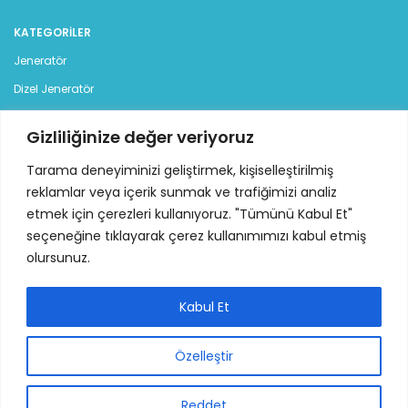
KATEGORILER
Jeneratör
Dizel Jeneratör
Benzinli Jeneratör
Gizliliğinize değer veriyoruz
Kiralık Jeneratör
Tarama deneyiminizi geliştirmek, kişiselleştirilmiş
İLETİŞİM
reklamlar veya içerik sunmak ve trafiğimizi analiz
etmek için çerezleri kullanıyoruz. "Tümünü Kabul Et"
İstanbul Deri Organize Sanayi Bölgesi, Sama Cad. (12 Yol),
seçeneğine tıklayarak çerez kullanımımızı kabul etmiş
No:7 34957 Tuzla - İstanbul
olursunuz.
Tel: +90 216 313 42 77 - 78 pbx
Mail:
info@ideajenerator.com
Kabul Et
Özelleştir
IDEA Jeneratör ve Makina İmalat San. ve Tic. A.Ş.
2025 | Tüm Hakları
Reddet