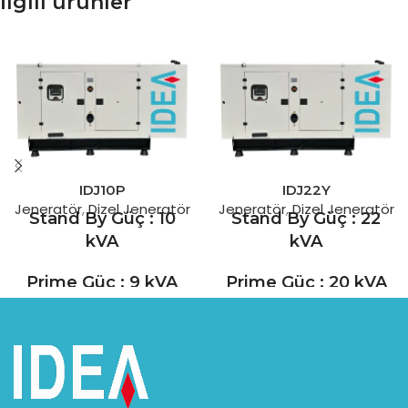
İlgili ürünler
IDJ10P
IDJ22Y
Jeneratör
,
Dizel Jeneratör
Jeneratör
,
Dizel Jeneratör
Stand By Güç : 10
Stand By Güç : 22
kVA
kVA
Prime Güç : 9 kVA
Prime Güç : 20 kVA
Perkins 90 yıllık tecrübesiyle
Yang Dong, 1964 yılında
yüksek performanslı dizel
kurulmuş olan Çin'in önde
motorlarının tasarım ve
gelen dizel motor
üretiminde lider bir firmadır.
üreticilerinden biridir. 268
0,5 ila 36 lt aralığında geniş
dönüm kapalı alanda