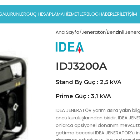
SAL
ÜRÜNLER
GÜÇ HESAPLAMA
HIZMETLER
BLOG
HABERLER
İLETIŞIM
Ana Sayfa
Jeneratör
Benzinli Jener
IDJ3200A
Stand By Güç : 2,5 kVA
Prime Güç : 3,1 kVA
IDEA JENERATÖR yarım asıra yakın bilgi
öncü kuruluşlarından biridir. IDEA J
onlarca opsiyonel donanım mevcuttur
getirme becerisi IDEA JENERATÖR’ü i