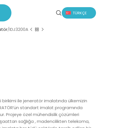
TÜRKÇE
atör
IDJ3200A
 birikimi ile jeneratör imalatında ülkemizin
ENERATÖR’ün standart imalat programında
. Projeye özel mühendislik çözümleri
nşaattan sağlığa , madencilikten telekoma,