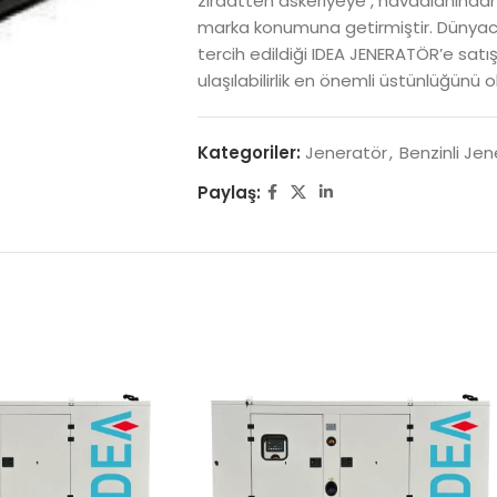
ziraatten askeriyeye , havaalanından 
marka konumuna getirmiştir. Dünyaca
tercih edildiği IDEA JENERATÖR’e sat
ulaşılabilirlik en önemli üstünlüğünü 
Kategoriler:
Jeneratör
,
Benzinli Jen
Paylaş: