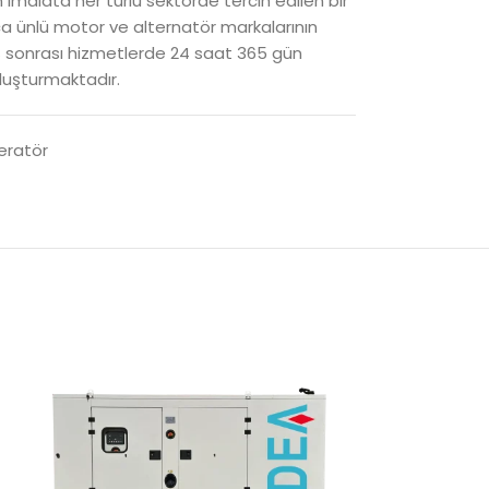
imalata her türlü sektörde tercih edilen bir
 ünlü motor ve alternatör markalarının
ış sonrası hizmetlerde 24 saat 365 gün
oluşturmaktadır.
eratör