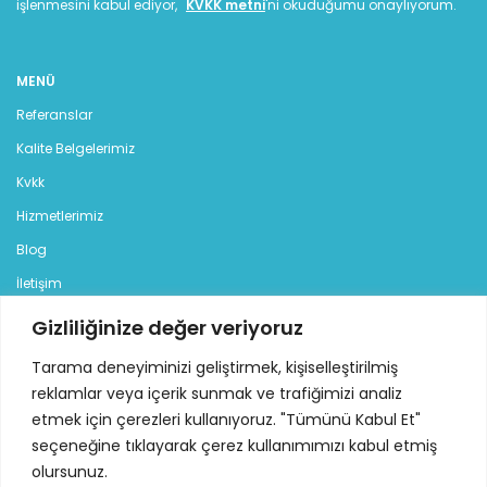
işlenmesini kabul ediyor,
KVKK metni
'ni okuduğumu onaylıyorum.
MENÜ
Referanslar
Kalite Belgelerimiz
Kvkk
Hizmetlerimiz
Blog
İletişim
Gizliliğinize değer veriyoruz
KATEGORILER
Tarama deneyiminizi geliştirmek, kişiselleştirilmiş
Jeneratör
reklamlar veya içerik sunmak ve trafiğimizi analiz
Dizel Jeneratör
etmek için çerezleri kullanıyoruz. "Tümünü Kabul Et"
Benzinli Jeneratör
seçeneğine tıklayarak çerez kullanımımızı kabul etmiş
olursunuz.
Kiralık Jeneratör