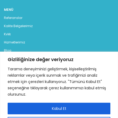
MENÜ
Referanslar
Kalite Belgelerimiz
Kvkk
Hizmetlerimiz
Blog
Gizliliğinize değer veriyoruz
İletişim
Tarama deneyiminizi geliştirmek, kişiselleştirilmiş
KATEGORILER
reklamlar veya içerik sunmak ve trafiğimizi analiz
Jeneratör
etmek için çerezleri kullanıyoruz. "Tümünü Kabul Et"
seçeneğine tıklayarak çerez kullanımımızı kabul etmiş
Dizel Jeneratör
olursunuz.
Benzinli Jeneratör
Kiralık Jeneratör
Kabul Et
İLETİŞİM