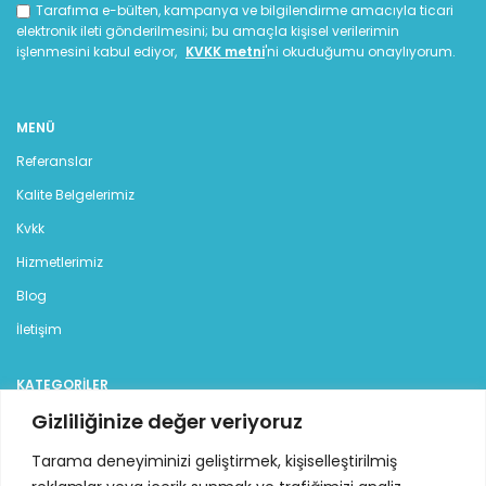
Tarafıma e-bülten, kampanya ve bilgilendirme amacıyla ticari
elektronik ileti gönderilmesini; bu amaçla kişisel verilerimin
işlenmesini kabul ediyor,
KVKK metni
'ni okuduğumu onaylıyorum.
MENÜ
Referanslar
Kalite Belgelerimiz
Kvkk
Hizmetlerimiz
Blog
İletişim
KATEGORILER
Gizliliğinize değer veriyoruz
Jeneratör
Dizel Jeneratör
Tarama deneyiminizi geliştirmek, kişiselleştirilmiş
Benzinli Jeneratör