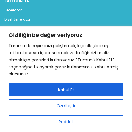
KATEGORILER
Jeneratör
Dizel Jeneratör
Benzinli Jeneratör
Gizliliğinize değer veriyoruz
Kiralık Jeneratör
Tarama deneyiminizi geliştirmek, kişiselleştirilmiş
İLETİŞİM
reklamlar veya içerik sunmak ve trafiğimizi analiz
etmek için çerezleri kullanıyoruz. "Tümünü Kabul Et"
İstanbul Deri Organize Sanayi Bölgesi, Sama Cad. (12 Yol),
seçeneğine tıklayarak çerez kullanımımızı kabul etmiş
No:7 34957 Tuzla - İstanbul
olursunuz.
Tel: +90 216 313 42 77 - 78 pbx
Mail:
info@ideajenerator.com
Kabul Et
Özelleştir
IDEA Jeneratör ve Makina İmalat San. ve Tic. A.Ş.
2025 | Tüm Hakları
Reddet
Saklıdır