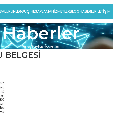
SAL
ÜRÜNLER
GÜÇ HESAPLAMA
HIZMETLER
BLOG
HABERLER
İLETIŞIM
Haberler
Ana Sayfa
Haberler
 BELGESİ