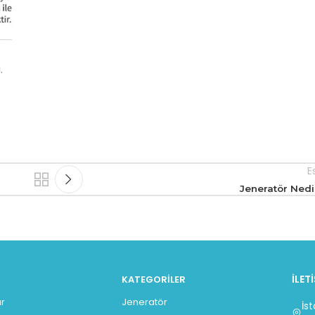
.
E
Jeneratör Nedi
İLET
KATEGORILER
r
Jeneratör
İs