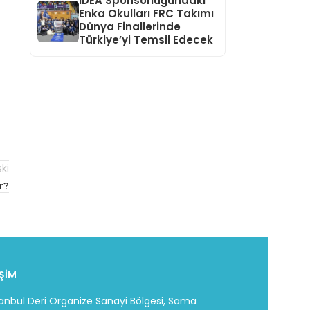
IDEA Sponsorluğundaki
Enka Okulları FRC Takımı
Dünya Finallerinde
Türkiye’yi Temsil Edecek
ski
r?
İŞİM
tanbul Deri Organize Sanayi Bölgesi, Sama