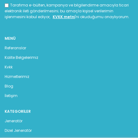
Tarafıma e-bülten, kampanya ve bilgilendirme amacıyla ticari
elektronik ileti gönderilmesini; bu amaçla kişisel verilerimin
işlenmesini kabul ediyor,
KVKK metni
'ni okuduğumu onaylıyorum.
MENÜ
Referanslar
Kalite Belgelerimiz
Kvkk
Hizmetlerimiz
Blog
İletişim
KATEGORILER
Jeneratör
Dizel Jeneratör