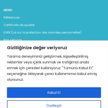
MENU
Références
Certificats de qualité
KVKK (Loi sur la protection des données personnelles)
Nos services
Gizliliğinize değer veriyoruz
Blog
Contact
Tarama deneyiminizi geliştirmek, kişiselleştirilmiş
reklamlar veya içerik sunmak ve trafiğimizi analiz
CATÉGORIES
etmek için çerezleri kullanıyoruz. "Tümünü Kabul Et"
seçeneğine tıklayarak çerez kullanımımızı kabul etmiş
Groupes électrogènes
olursunuz.
Groupe électrogène diesel
Groupe électrogène à essence
Kabul Et
Location
Özelleştir