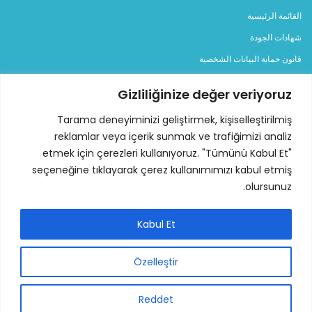
القائمة الرئيسية
شهادات الجودة
قانون حماية البيانات الشخصية
خدماتنا
Gizliliğinize değer veriyoruz
المدونة
Tarama deneyiminizi geliştirmek, kişiselleştirilmiş
اتصل بنا
reklamlar veya içerik sunmak ve trafiğimizi analiz
etmek için çerezleri kullanıyoruz. "Tümünü Kabul Et"
الفئات
seçeneğine tıklayarak çerez kullanımımızı kabul etmiş
المولدات
olursunuz.
مولد ديزل
Kabul Et
مولد بنزين
مولد كهربائي للإيجار
Özelleştir
اتصل بنا
Reddet
المنطقة الصناعية المنظمة للجلود في إسطنبول، سما كاد (طريق 12)،