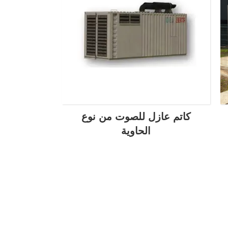
كاتم عازل للصوت من نوع
الحاوية