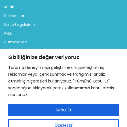
MENÜ
Referanslar
Kalite Belgelerimiz
Kvkk
Hizmetlerimiz
Blog
Gizliliğinize değer veriyoruz
İletişim
Tarama deneyiminizi geliştirmek, kişiselleştirilmiş
reklamlar veya içerik sunmak ve trafiğimizi analiz
KATEGORILER
etmek için çerezleri kullanıyoruz. "Tümünü Kabul Et"
Jeneratör
seçeneğine tıklayarak çerez kullanımımızı kabul etmiş
Dizel Jeneratör
olursunuz.
Benzinli Jeneratör
Kiralık Jeneratör
Kabul Et
İLETİŞİM
Özelleştir