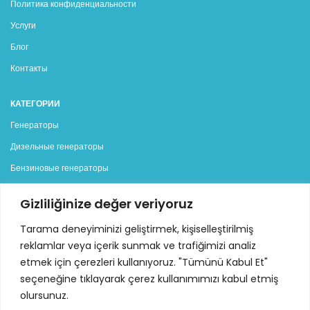
Политика конфиденциальности
Услуги
Блог
Контакты
КАТЕГОРИИ
Генераторы
Дизельные генераторы
Бензиновые генераторы
Аренда генераторов
Gizliliğinize değer veriyoruz
Контакты
Tarama deneyiminizi geliştirmek, kişiselleştirilmiş
reklamlar veya içerik sunmak ve trafiğimizi analiz
Стамбульская организованная кожаная промышленная
etmek için çerezleri kullanıyoruz. "Tümünü Kabul Et"
зона, Sama Cad. (12 Road), No:7 34957 Тузла - Стамбул
seçeneğine tıklayarak çerez kullanımımızı kabul etmiş
Телефон : +90 216 313 42 77 - 78 pbx
olursunuz.
Электронная почта:
info@ideajenerator.com