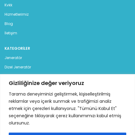
Kvkk
Hizmetlerimiz
Blog
İletişim
KATEGORILER
Jeneratör
Dizel Jeneratör
Benzinli Jeneratör
Gizliliğinize değer veriyoruz
Kiralık Jeneratör
Tarama deneyiminizi geliştirmek, kişiselleştirilmiş
İLETİŞİM
reklamlar veya içerik sunmak ve trafiğimizi analiz
etmek için çerezleri kullanıyoruz. "Tümünü Kabul Et"
İstanbul Deri Organize Sanayi Bölgesi, Sama Cad. (12 Yol),
seçeneğine tıklayarak çerez kullanımımızı kabul etmiş
No:7 34957 Tuzla - İstanbul
olursunuz.
Tel: +90 216 313 42 77 - 78 pbx
Mail:
info@ideajenerator.com