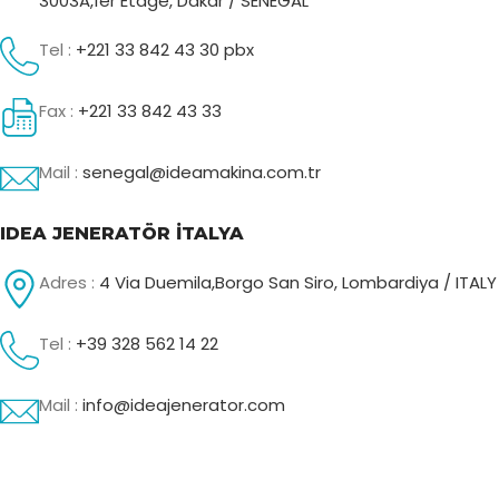
3003A,1er Etage, Dakar / SENEGAL
Tel :
+221 33 842 43 30 pbx
Fax :
+221 33 842 43 33
Mail :
senegal@ideamakina.com.tr
IDEA JENERATÖR İTALYA
Adres :
4 Via Duemila,Borgo San Siro, Lombardiya / ITALY
Tel :
+39 328 562 14 22
Mail :
info@ideajenerator.com