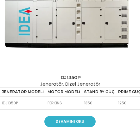
IDJ1350P
Jeneratör
,
Dizel Jeneratör
JENERATÖR MODELİ
MOTOR MODELİ
STAND BY GÜÇ
PRIME GÜ
IDJ1350P
PERKINS
1350
1250
DEVAMINI OKU