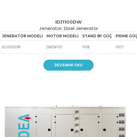
IDJ1100DW
Jeneratör
,
Dizel Jeneratör
JENERATÖR MODELİ
MOTOR MODELİ
STAND BY GÜÇ
PRIME GÜ
IDJ1100DW
DAEWOO
1108
1007
DEVAMINI OKU