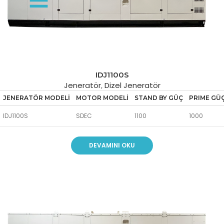
IDJ1100S
Jeneratör
,
Dizel Jeneratör
JENERATÖR MODELİ
MOTOR MODELİ
STAND BY GÜÇ
PRIME GÜ
IDJ1100S
SDEC
1100
1000
DEVAMINI OKU