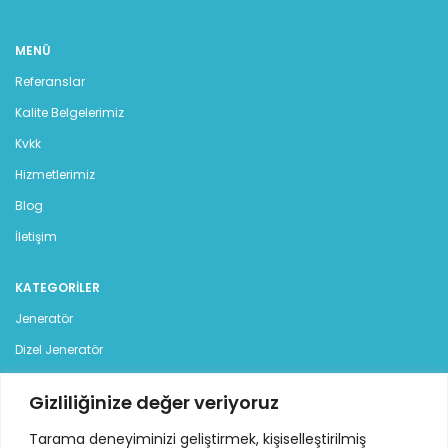
MENÜ
Referanslar
Kalite Belgelerimiz
Kvkk
Hizmetlerimiz
Blog
İletişim
KATEGORILER
Jeneratör
Dizel Jeneratör
Benzinli Jeneratör
Gizliliğinize değer veriyoruz
Kiralık Jeneratör
Tarama deneyiminizi geliştirmek, kişiselleştirilmiş