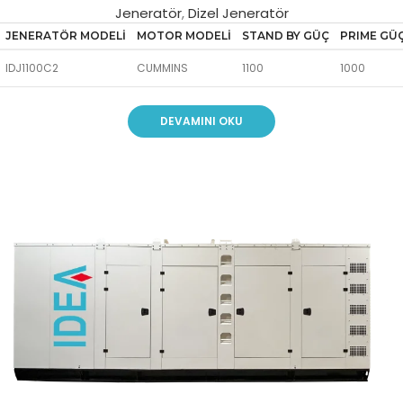
Jeneratör
,
Dizel Jeneratör
JENERATÖR MODELİ
MOTOR MODELİ
STAND BY GÜÇ
PRIME GÜ
IDJ1100C2
CUMMINS
1100
1000
DEVAMINI OKU