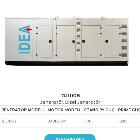
IDJ1110B
Jeneratör
,
Dizel Jeneratör
JENERATÖR MODELİ
MOTOR MODELİ
STAND BY GÜÇ
PRIME GÜ
IDJ1110B
BAUDOUIN
1100
1020
DEVAMINI OKU