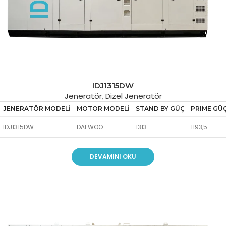
IDJ1315DW
Jeneratör
,
Dizel Jeneratör
JENERATÖR MODELİ
MOTOR MODELİ
STAND BY GÜÇ
PRIME GÜ
IDJ1315DW
DAEWOO
1313
1193,5
DEVAMINI OKU