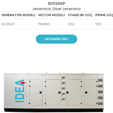
IDJ1250P
Jeneratör
,
Dizel Jeneratör
JENERATÖR MODELİ
MOTOR MODELİ
STAND BY GÜÇ
PRIME GÜ
IDJ1250P
PERKINS
1250
1125
DEVAMINI OKU