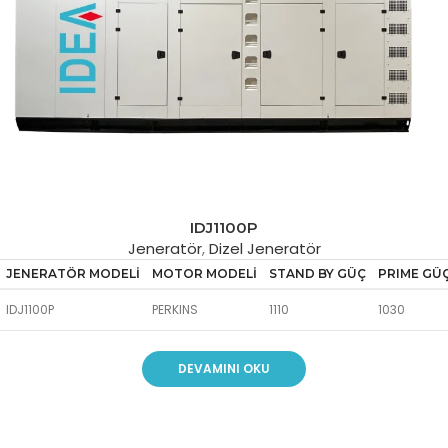
IDJ1100P
Jeneratör
,
Dizel Jeneratör
JENERATÖR MODELİ
MOTOR MODELİ
STAND BY GÜÇ
PRIME GÜ
IDJ1100P
PERKINS
1110
1030
DEVAMINI OKU