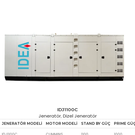
IDJ1100C
Jeneratör
,
Dizel Jeneratör
JENERATÖR MODELİ
MOTOR MODELİ
STAND BY GÜÇ
PRIME GÜ
IDJ1100C
CUMMINS
1100
1000