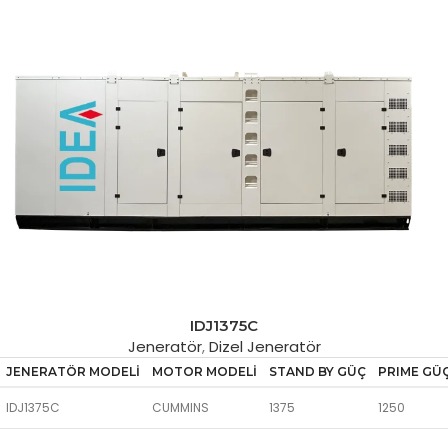
IDJ1375C
Jeneratör
,
Dizel Jeneratör
JENERATÖR MODELİ
MOTOR MODELİ
STAND BY GÜÇ
PRIME GÜ
IDJ1375C
CUMMINS
1375
1250