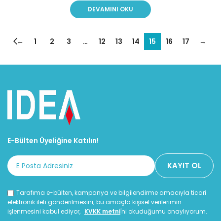
DEVAMINI OKU
←
1
2
3
…
12
13
14
15
16
17
→
E-Bülten Üyeliğine Katılın!
Tarafıma e-bülten, kampanya ve bilgilendirme amacıyla ticari
elektronik ileti gönderilmesini; bu amaçla kişisel verilerimin
işlenmesini kabul ediyor,
KVKK metni
'ni okuduğumu onaylıyorum.