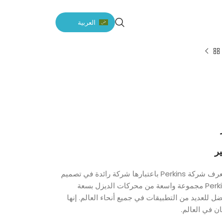
العربية
بفضل خبرتها التي تمتد على مدى 90 عامًا، تُعرف شركة Perkins باعتبارها شركة رائدة في تصميم
وتصنيع محركات الديزل عالية الأداء. تقدم Perkins مجموعة واسعة من محركات الديزل بسعة
وهي الخيار المفضل للعديد من التطبيقات في جميع أنحاء العالم. إنها
ن في العالم.