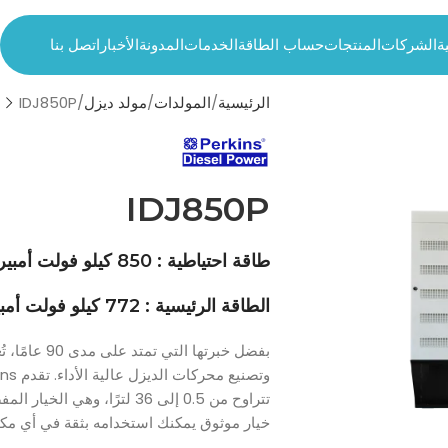
ة
الشركات
المنتجات
حساب الطاقة
الخدمات
المدونة
الأخبار
اتصل بنا
الرئيسية
المولدات
مولد ديزل
IDJ850P
IDJ850P
طاقة احتياطية : 850 كيلو فولت أمبير
الطاقة الرئيسية : 772 كيلو فولت أمبير
تتراوح من 0.5 إلى 36 لترًا، 
خيار موثوق يمكنك استخدامه بثقة في أي مكا