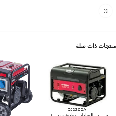
Click to enlarge
منتجات ذات صلة
IDJ2200A
المولدات
,
مولد بنزين