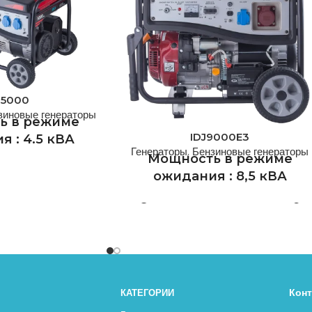
J5000
зиновые генераторы
ь в режиме
IDJ9000E3
 : 4.5 кВА
Генераторы
,
Бензиновые генераторы
Мощность в режиме
мощность : 5
ожидания : 8,5 кВА
кВА
Основная мощность : 9
 - одна из ведущих
кВА
ашей страны по
енераторов с почти
IDEA GENERATOR - одна из ведущих
 опытом работы.
компаний нашей страны по
производственная
производству генераторов с почти
Кон
КАТЕГОРИИ
IDEA GENERATOR
полувековым опытом работы.