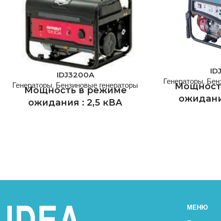
ID
IDJ3200A
Генераторы
,
Бен
Генераторы
,
Бензиновые генераторы
Мощност
Мощность в режиме
ожидания
ожидания : 2,5 кВА
Основная 
Основная мощность : 3.1
кВА
IDEA GENERATOR
IDEA GENERATOR - одна из ведущих
компаний н
компаний нашей страны по
производству г
производству генераторов с почти
полувековым
полувековым опытом работы.
Стандартная 
Стандартная производственная
МЕНЮ
программа 
программа IDEA GENERATOR