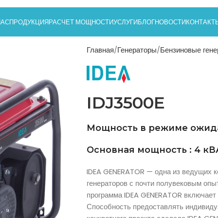
НАС
ПРОДУКЦИЯ
РАСЧЕТ МОЩНОСТИ
УСЛУГИ
БЛОГ
НОВОСТИ
КОНТАКТ
Главная
Генераторы
Бензиновые ген
IDJ3500E
Мощность в режиме ожидан
Основная мощность : 4 кВ
IDEA GENERATOR — одна из ведущих к
генераторов с почти полувековым опы
программа IDEA GENERATOR включает 
Способность предоставлять индивиду