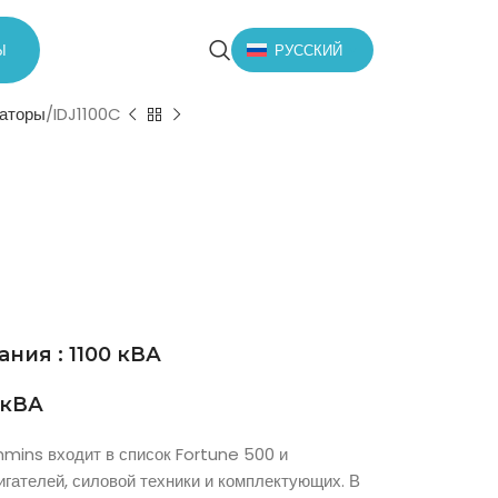
Ы
РУССКИЙ
раторы
IDJ1100C
ия : 1100 кВА
 кВА
mmins входит в список Fortune 500 и
гателей, силовой техники и комплектующих. В