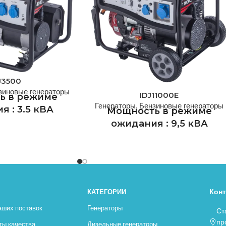
J3500
зиновые генераторы
IDJ11000E
ь в режиме
Генераторы
,
Бензиновые генераторы
 : 3.5 кВА
Мощность в режиме
ожидания : 9,5 кВА
мощность : 4
кВА
Основная мощность : 11
кВА
 - одна из ведущих
ашей страны по
IDEA GENERATOR - одна из ведущих
енераторов с почти
Кон
КАТЕГОРИИ
компаний нашей страны по
 опытом работы.
производству генераторов с почти
аших поставок
Генераторы
Ст
производственная
полувековым опытом работы.
пр
ты качества
Дизельные генераторы