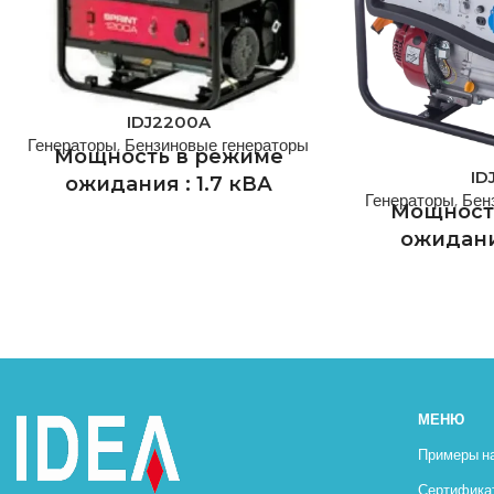
IDJ2200A
Генераторы
,
Бензиновые генераторы
Мощность в режиме
ID
ожидания : 1.7 кВА
Генераторы
,
Бен
Мощност
Основная мощность : 2.1
ожидания
кВА
Основная 
IDEA GENERATOR - одна из ведущих
компаний нашей страны по
производству генераторов с почти
IDEA GENERATOR
полувековым опытом работы.
компаний н
Стандартная производственная
производству г
МЕНЮ
программа IDEA GENERATOR
полувековым
Примеры н
включает в себя десятки
Стандартная 
Сертифика