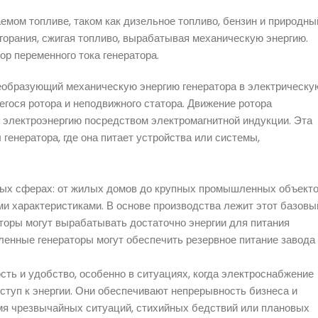
емом топливе, таком как дизельное топливо, бензин и природны
сгорания, сжигая топливо, вырабатывая механическую энергию.
ор переменного тока генератора.
реобразующий механическую энергию генератора в электрическу
егося ротора и неподвижного статора. Движение ротора
 электроэнергию посредством электромагнитной индукции. Эта
генератора, где она питает устройства или системы,
ных сферах: от жилых домов до крупных промышленных объекто
и характеристиками. В основе производства лежит этот базовы
торы могут вырабатывать достаточно энергии для питания
ленные генераторы могут обеспечить резервное питание завода
ь и удобство, особенно в ситуациях, когда электроснабжение
ступ к энергии. Они обеспечивают непрерывность бизнеса и
мя чрезвычайных ситуаций, стихийных бедствий или плановых