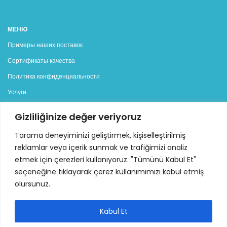
МЕНЮ
Примеры наших поставок
Сертификаты качества
Политика конфиденциальности
Услуги
Блог
Gizliliğinize değer veriyoruz
Контакты
Tarama deneyiminizi geliştirmek, kişiselleştirilmiş
reklamlar veya içerik sunmak ve trafiğimizi analiz
КАТЕГОРИИ
etmek için çerezleri kullanıyoruz. "Tümünü Kabul Et"
Генераторы
seçeneğine tıklayarak çerez kullanımımızı kabul etmiş
Дизельные генераторы
olursunuz.
Бензиновые генераторы
Kabul Et
Аренда генераторов