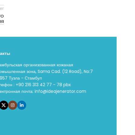
er
ГО
ЛЯ
такты
амбульская организованная кожаная
омышленная зона, Sama Cad. (12 Road), No:7
957 Тузла - Стамбул
лефон : +90 216 313 42 77 - 78 pbx
ектронная почта:
info@ideajenerator.com