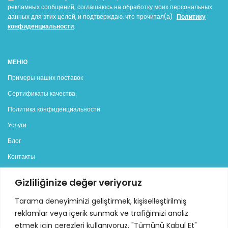
рекламных сообщений; соглашаюсь на обработку моих персональных
данных для этих целей, и подтверждаю, что прочитал(а)
Политику
конфиденциальности
.
МЕНЮ
Примеры наших поставок
Сертификаты качества
Политика конфиденциальности
Услуги
Блог
Контакты
Gizliliğinize değer veriyoruz
КАТЕГОРИИ
Генераторы
Tarama deneyiminizi geliştirmek, kişiselleştirilmiş
reklamlar veya içerik sunmak ve trafiğimizi analiz
Дизельные генераторы
etmek için çerezleri kullanıyoruz. "Tümünü Kabul Et"