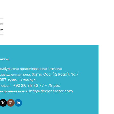
er
ОУ
такты
амбульская организованная кожаная
омышленная зона, Sama Cad. (12 Road), No:7
957 Тузла - Стамбул
лефон : +90 216 313 42 77 - 78 pbx
ектронная почта:
info@ideajenerator.com