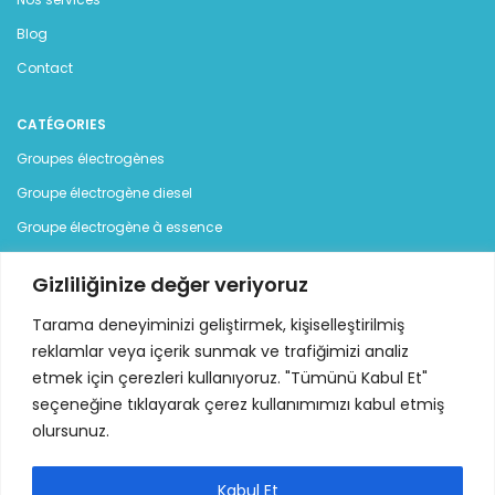
Blog
Contact
CATÉGORIES
Groupes électrogènes
Groupe électrogène diesel
Groupe électrogène à essence
Location
Gizliliğinize değer veriyoruz
Contact
Tarama deneyiminizi geliştirmek, kişiselleştirilmiş
reklamlar veya içerik sunmak ve trafiğimizi analiz
Istanbul Deri Organize Sanayi Bolgesi, Sama Cad. (12 Yol),
etmek için çerezleri kullanıyoruz. "Tümünü Kabul Et"
No:7 34957 Tuzla - Istanbul
seçeneğine tıklayarak çerez kullanımımızı kabul etmiş
Téléphone : +90 216 313 42 77 - 78 pbx
olursunuz.
Courrier :
info@ideajenerator.com
Kabul Et