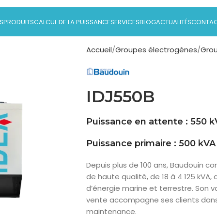
S
PRODUITS
CALCUL DE LA PUISSANCE
SERVICES
BLOG
ACTUALITÉS
CONTA
Accueil
Groupes électrogènes
Grou
IDJ550B
Puissance en attente : 550 
Puissance primaire : 500 kVA
Depuis plus de 100 ans, Baudouin co
de haute qualité, de 18 à 4 125 kVA,
d’énergie marine et terrestre. Son 
vente accompagne ses clients dans pl
maintenance.