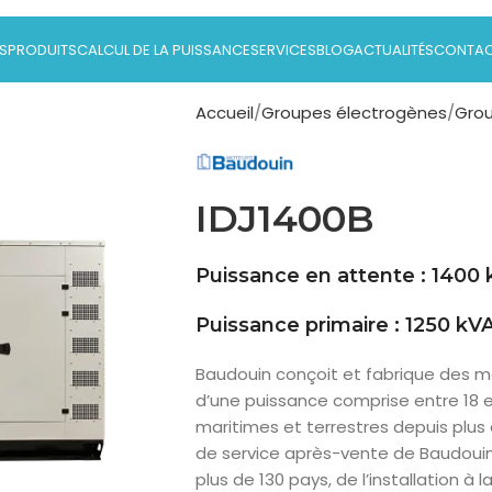
S
PRODUITS
CALCUL DE LA PUISSANCE
SERVICES
BLOG
ACTUALITÉS
CONTA
Accueil
Groupes électrogènes
Grou
IDJ1400B
Puissance en attente : 1400
Puissance primaire : 1250 kV
Baudouin conçoit et fabrique des mo
d’une puissance comprise entre 18 e
maritimes et terrestres depuis plus
de service après-vente de Baudouin 
plus de 130 pays, de l’installation à