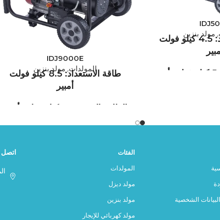
IDJ5
,
مولد بنزين
طاقة الاستعداد: 4.5 كيلو فولت
بير
IDJ9000E
المولدات
,
مولد بنزين
ر
طاقة الاستعداد: 8.5 كيلو فولت
أمبير
IDEA GENERATOR هي إحدى الشركات
لمولدات الكهربائية في
الطاقة القصوى: 9 كيلو فولت أمبير
ة تراكمية تمتد إلى ما
IDEA GENERATOR هي إحدى الشركات
يشمل برنامج التصنيع
الرائدة في تصنيع المولدات الكهربائية في
القياسي لشركة IDEA GENERATOR
اتصل ب
الفئات
بلدنا، وتتمتع بخبرة تراكمية تمتد إلى ما
 المعدات الاختيارية.
يقرب من نصف قرن. يشمل برنامج التصنيع
ير حلول هندسية خاصة
سية
المولدات
ال
القياسي لشركة IDEA GENERATOR
بالمشاريع جعلت IDEA GENERATOR علامة
ة
مولد ديزل
عشرات الخيارات من المعدات الاختيارية.
 قطاع، من البناء إلى
لبيانات الشخصية
مولد بنزين
إن القدرة على توفير حلول هندسية خاصة
، ومن التعدين إلى
بالمشاريع جعلت IDEA GENERATOR علامة
زراعة إلى الجيش، ومن
مولد كهربائي للإيجار