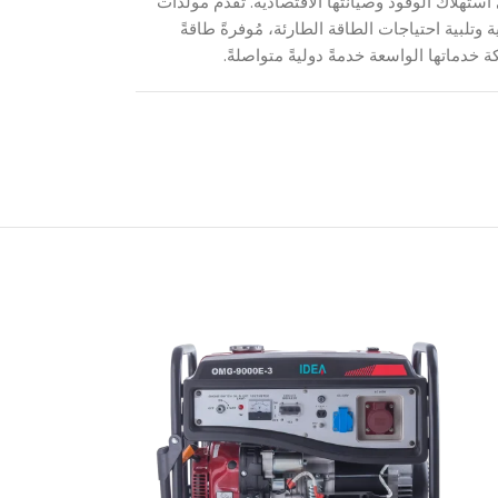
ي استهلاك الوقود وصيانتها الاقتصادية. تُقدم مولدات
ارية وتلبية احتياجات الطاقة الطارئة، مُوفرةً طاقةً
دماتها الواسعة خدمةً دوليةً متواصلةً.