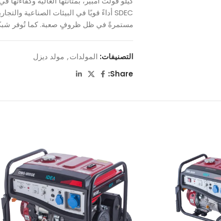
كيلو فولت أمبير، بمتانتها العالية وكفاءتها ف
SDEC أداءً قويًا في البيئات الصناعية والتج
مستمرةً في ظل ظروفٍ صعبة. كما تُوفر شبكة خ
التصنيفات:
المولدات
,
مولد ديزل
Share: