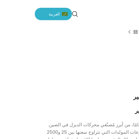
العربية
 شركة SDEC، بخبرتها التي تزيد عن 70 عامًا، من أبرز مُصنّعي محركات الديزل في الصين.
تتميز محركات SDEC، المُستخدمة في مجموعات المولدات التي تتراوح سعتها بين 25 و2500