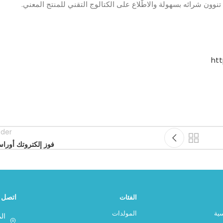
نوون شرائه بسهولة والاطّلاع على الكتالوج التقني للمنتج المعني.
ht
lder
فوز إلكتروتك أوراس
اتصل ب
الفئات
سية
المولدات
ال