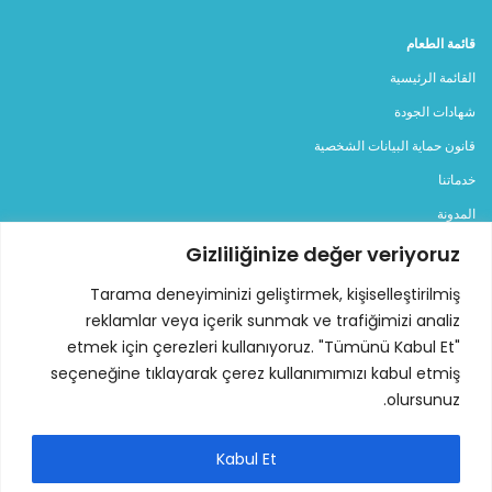
قائمة الطعام
القائمة الرئيسية
شهادات الجودة
قانون حماية البيانات الشخصية
خدماتنا
المدونة
اتصل بنا
Gizliliğinize değer veriyoruz
Tarama deneyiminizi geliştirmek, kişiselleştirilmiş
الفئات
reklamlar veya içerik sunmak ve trafiğimizi analiz
المولدات
etmek için çerezleri kullanıyoruz. "Tümünü Kabul Et"
مولد ديزل
seçeneğine tıklayarak çerez kullanımımızı kabul etmiş
olursunuz.
مولد بنزين
مولد كهربائي للإيجار
Kabul Et