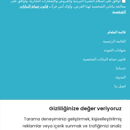
أوافق على استلام النشرة البريدية والعروض والإشعارات التجارية، وأوافق على
معالجة بياناتي الشخصية لهذا الغرض، وأؤكد أنني قرأت
قانون حماية البيانات
الشخصية
.
قائمة الطعام
القائمة الرئيسية
شهادات الجودة
قانون حماية البيانات الشخصية
خدماتنا
المدونة
اتصل بنا
الفئات
Gizliliğinize değer veriyoruz
المولدات
Tarama deneyiminizi geliştirmek, kişiselleştirilmiş
مولد ديزل
reklamlar veya içerik sunmak ve trafiğimizi analiz
مولد بنزين