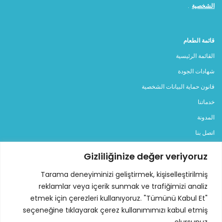
الشخصية
.
قائمة الطعام
القائمة الرئيسية
شهادات الجودة
قانون حماية البيانات الشخصية
خدماتنا
المدونة
اتصل بنا
Gizliliğinize değer veriyoruz
الفئات
المولدات
Tarama deneyiminizi geliştirmek, kişiselleştirilmiş
reklamlar veya içerik sunmak ve trafiğimizi analiz
مولد ديزل
etmek için çerezleri kullanıyoruz. "Tümünü Kabul Et"
مولد بنزين
seçeneğine tıklayarak çerez kullanımımızı kabul etmiş
مولد كهربائي للإيجار
olursunuz.