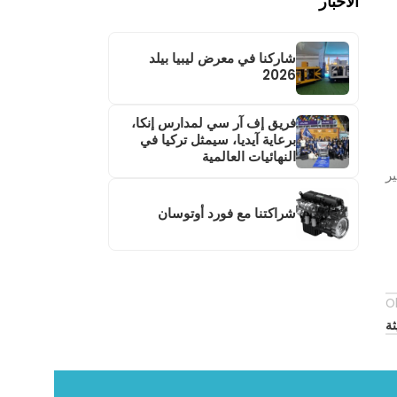
الأخبار
شاركنا في معرض ليبيا بيلد
2026
فريق إف آر سي لمدارس إنكا،
برعاية آيديا، سيمثل تركيا في
النهائيات العالمية
ير
شراكتنا مع فورد أوتوسان
O
ثة